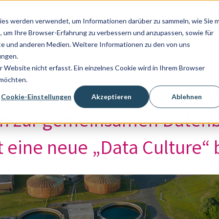
ies werden verwendet, um Informationen darüber zu sammeln, wie Sie m
Lösungen
Framework
Termine
Blog
Z
, um Ihre Browser-Erfahrung zu verbessern und anzupassen, sowie für
Untermenü für Lösungen anzeigen
e und anderen Medien. Weitere Informationen zu den von uns
ungen.
Website nicht erfasst. Ein einzelnes Cookie wird in Ihrem Browser
 möchten.
Cookie-Einstellungen
Akzeptieren
Ablehnen
n zur gemeinsamen Datenb
t eine neue „Data Culture“ 