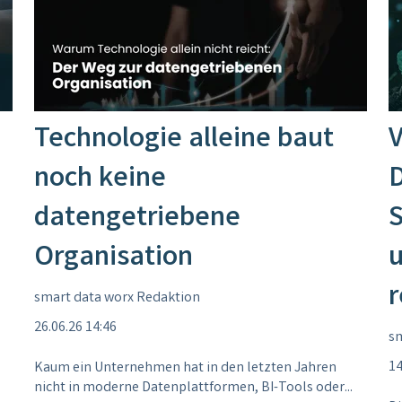
Technologie alleine baut
V
noch keine
D
datengetriebene
S
Organisation
u
r
smart data worx Redaktion
26.06.26 14:46
sm
14
Kaum ein Unternehmen hat in den letzten Jahren
nicht in moderne Datenplattformen, BI-Tools oder...