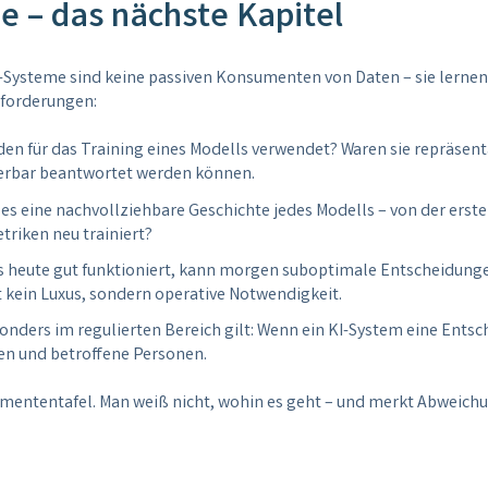
e – das nächste Kapitel
Systeme sind keine passiven Konsumenten von Daten – sie lernen 
nforderungen:
en für das Training eines Modells verwendet? Waren sie repräsenta
erbar beantwortet werden können.
 es eine nachvollziehbare Geschichte jedes Modells – von der ers
triken neu trainiert?
as heute gut funktioniert, kann morgen suboptimale Entscheidunge
t kein Luxus, sondern operative Notwendigkeit.
sonders im regulierten Bereich gilt: Wenn ein KI-System eine Entsc
ren und betroffene Personen.
umententafel. Man weiß nicht, wohin es geht – und merkt Abweichun